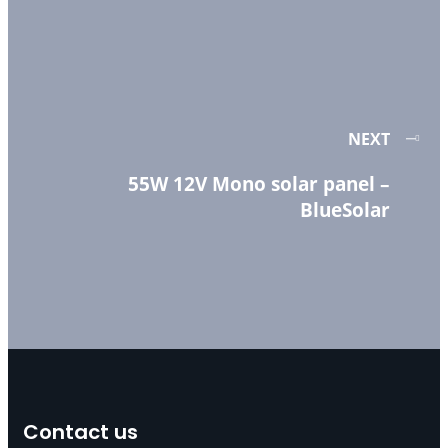
NEXT
55W 12V Mono solar panel –
BlueSolar
Contact us