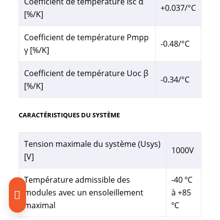
Coefficient de température Isc α
+0.037/°C
[%/K]
Coefficient de température Pmpp
-0.48/°C
γ [%/K]
Coefficient de température Uoc β
-0.34/°C
[%/K]
CARACTÉRISTIQUES DU SYSTÈME
Tension maximale du système (Usys)
1000V
[V]
Température admissible des
-40 ºC
modules avec un ensoleillement
à +85
maximal
ºC