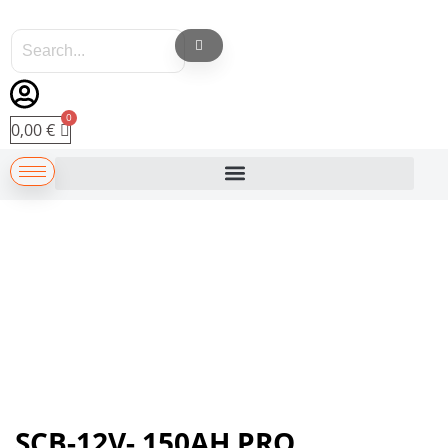
0,00
€
FUTURTRON France – Batteries Premium
SCB-12V- 150AH PRO