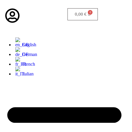
0,00
€
English
German
French
Italian