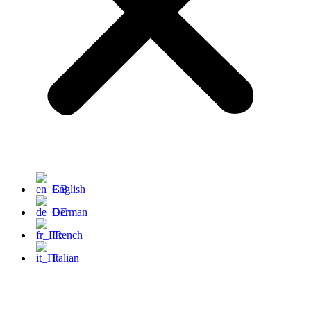
English
German
French
Italian