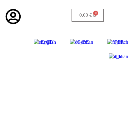
0,00
€
English
German
French
Italian