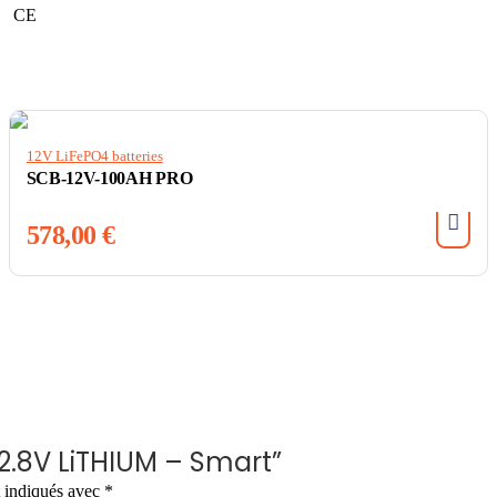
CE
12V LiFePO4 batteries
SCB-12V-100AH PRO
578,00
€
 12.8V LiTHIUM – Smart”
t indiqués avec
*