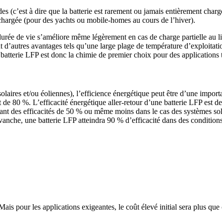
es (c’est à dire que la batterie est rarement ou jamais entièrement charg
déchargée (pour des yachts ou mobile-homes au cours de l’hiver).
durée de vie s’améliore même légèrement en cas de charge partielle au 
ent d’autres avantages tels qu’une large plage de température d’exploit
e batterie LFP est donc la chimie de premier choix pour des applications 
solaires et/ou éoliennes), l’efficience énergétique peut être d’une impor
de 80 %. L’efficacité énergétique aller-retour d’une batterie LFP est d
nant des efficacités de 50 % ou même moins dans le cas des systèmes sol
vanche, une batterie LFP atteindra 90 % d’efficacité dans des condition
Mais pour les applications exigeantes, le coût élevé initial sera plus qu