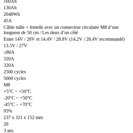
160Ah
130Ah
2048Wh
45A
Câble mâle + femelle avec un connecteur circulaire M8 d’une
longueur de 50 cm / Les deux d’un côté
Entre 14V / 28V et 14.4V / 28.8V (14.2V / 28.4V recommandé)
13.5V / 27V
≤80A
320A
320A
2500 cycles
5000 cycles
M8
+5°C ~ +50°C
-20°C ~ +50°C
-45°C – +70°C
95%
237 x 321 x 152 mm
20
3 ans