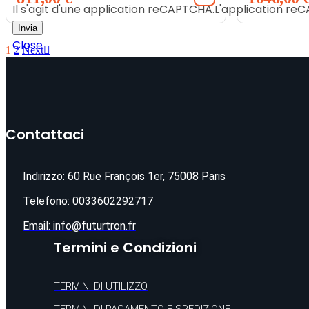
Il s'agit d'une application reCAPTCHA.L'application r
Invia
Close
1
2
Next
Contattaci
Indirizzo: 60 Rue François 1er, 75008 Paris
Telefono: 0033602292717
Email: info@futurtron.fr
Termini e Condizioni
TERMINI DI UTILIZZO
TERMINI DI PAGAMENTO E SPEDIZIONE