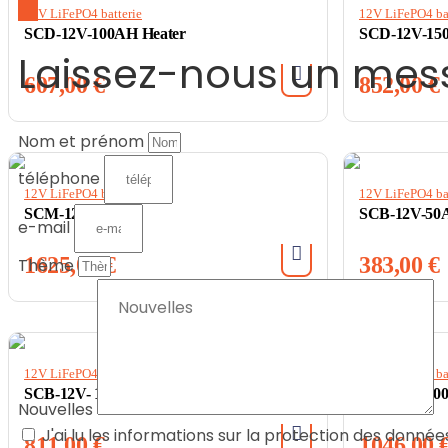
12V LiFePO4 batterie
12V LiFePO4 bat
SCD-12V-100AH Heater
SCD-12V-150
Laissez-nous un me
607,00
€
852,00
€
Nom et prénom
téléphone
12V LiFePO4 batterie
12V LiFePO4 bat
SCM-12V-300AH
SCB-12V-50
e-mail
1625,00
€
383,00
€
Thème
12V LiFePO4 batterie
12V LiFePO4 bat
SCB-12V- 150AH PRO
SCB-12V-20
Nouvelles
J'ai lu les informations sur la protection des donnée
811,00
€
1046,00