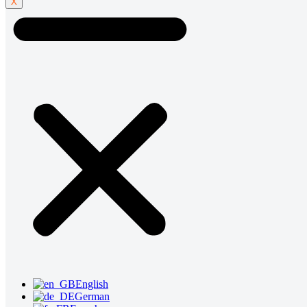
X
English
German