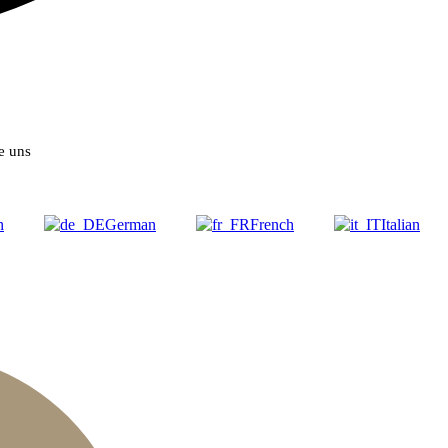
e uns
h
German
French
Italian